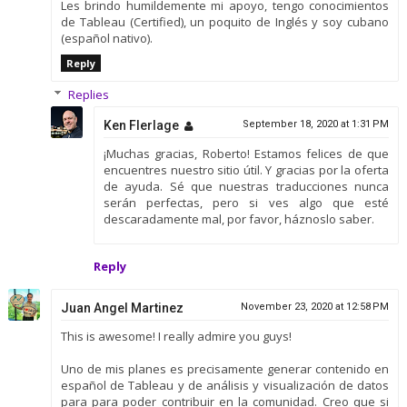
Les brindo humildemente mi apoyo, tengo conocimientos
de Tableau (Certified), un poquito de Inglés y soy cubano
(español nativo).
Reply
Replies
Ken Flerlage
September 18, 2020 at 1:31 PM
¡Muchas gracias, Roberto! Estamos felices de que
encuentres nuestro sitio útil. Y gracias por la oferta
de ayuda. Sé que nuestras traducciones nunca
serán perfectas, pero si ves algo que esté
descaradamente mal, por favor, háznoslo saber.
Reply
Juan Angel Martinez
November 23, 2020 at 12:58 PM
This is awesome! I really admire you guys!
Uno de mis planes es precisamente generar contenido en
español de Tableau y de análisis y visualización de datos
para para poder contribuir en la comunidad. Creo que si