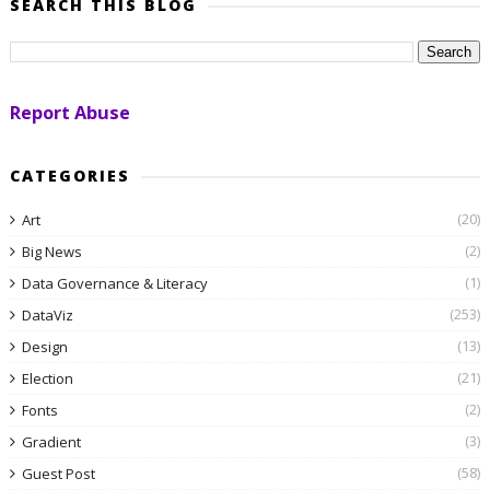
SEARCH THIS BLOG
Report Abuse
CATEGORIES
(20)
Art
(2)
Big News
(1)
Data Governance & Literacy
(253)
DataViz
(13)
Design
(21)
Election
(2)
Fonts
(3)
Gradient
(58)
Guest Post