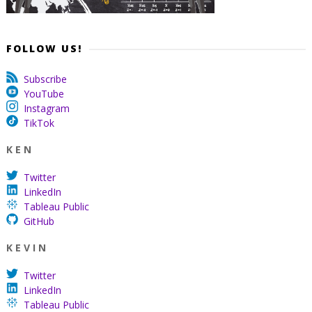
FOLLOW US!
Subscribe
YouTube
Instagram
TikTok
K E N
Twitter
LinkedIn
Tableau Public
GitHub
K E V I N
Twitter
LinkedIn
Tableau Public