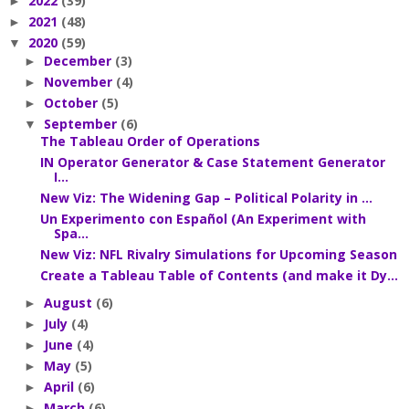
2022
(39)
►
2021
(48)
►
2020
(59)
▼
December
(3)
►
November
(4)
►
October
(5)
►
September
(6)
▼
The Tableau Order of Operations
IN Operator Generator & Case Statement Generator
I...
New Viz: The Widening Gap – Political Polarity in ...
Un Experimento con Español (An Experiment with
Spa...
New Viz: NFL Rivalry Simulations for Upcoming Season
Create a Tableau Table of Contents (and make it Dy...
August
(6)
►
July
(4)
►
June
(4)
►
May
(5)
►
April
(6)
►
March
(6)
►